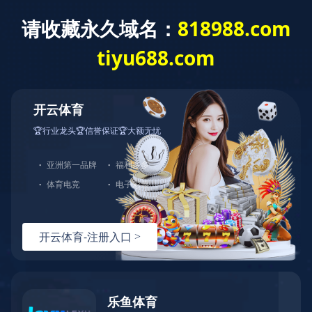
根管治疗系列
光固化氢氧化钙