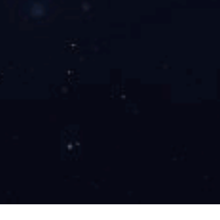
产品中心
修复系列
预防系列
正畸系列
牙周系列
根管治疗系列
爱·体育(中国)官方网站-AITIYU SPORTS
爱·体育(中国)官方网站-AITIYU SPORTS
电话：027-87267909
邮箱：goldent2010@126.com
地址：武汉市江夏区庙山大道9号东湖高新产业创新基地13#厂房