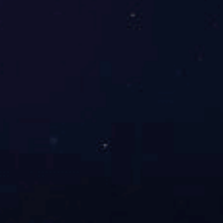
上一条：
碘仿氢氧化钙口腔抑菌膏
下一条：
环氧树脂口腔抑菌膏
相关新闻
官方网站上线。