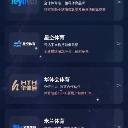
爱·体育(中国)官方网站-AITIYU SPORTS
爱·体育(中国)官方网站-AITIYU SPORTS
电话：027-87267909
邮箱：goldent2010@126.com
地址：武汉市江夏区庙山大道9号东湖高新产业创新基地13#厂房
501室
地址：武汉市江夏区庙山大道9号东湖高新产业创新基地13#厂房501室 电话：
027-87267909 邮箱：goldent2010@126.com