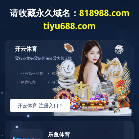
公司动态
[公司动态] 官方网站上线。
首页
上一页
1
下一页
末页
新闻中心
公司动态
行业动态